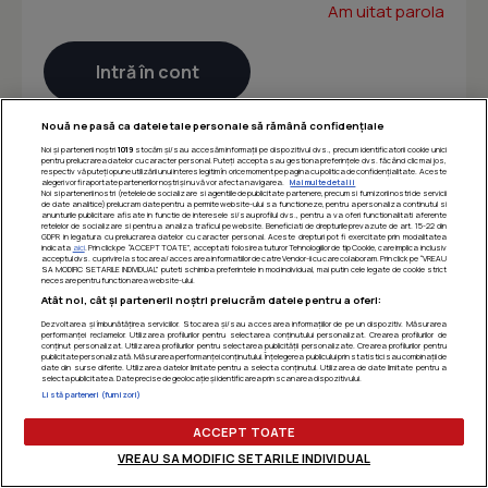
Am uitat parola
Nouă ne pasă ca datele tale personale să rămână confidențiale
Noi și partenerii noștri
1019
stocăm și/sau accesăm informații pe dispozitivul dvs., precum identificatorii cookie unici
pentru prelucrarea datelor cu caracter personal. Puteți accepta sau gestiona preferințele dvs. făcând clic mai jos,
respectiv vă puteți opune utilizării unui interes legitim în orice moment pe pagina cu politica de confidențialitate. Aceste
alegeri vor fi raportate partenerilor noștri și nu vă vor afecta navigarea.
Mai multe detalii
Noi si partenerii nostri (retelele de socializare si agentiile de publicitate partenere, precum si furnizorii nostri de servicii
de date analitice) prelucram date pentru a permite website-ului sa functioneze, pentru a personaliza continutul si
anunturile publicitare afisate in functie de interesele si/sau profilul dvs., pentru a va oferi functionalitati aferente
retelelor de socializare si pentru a analiza traficul pe website. Beneficiati de drepturile prevazute de art. 15-22 din
GDPR in legatura cu prelucrarea datelor cu caracter personal. Aceste drepturi pot fi exercitate prin modalitatea
indicata
aici
. Prin click pe “ACCEPT TOATE”, acceptati folosirea tuturor Tehnologiilor de tip Cookie, care implica inclusiv
acceptul dvs. cu privire la stocarea/accesarea informatiilor de catre Vendor-ii cu care colaboram. Prin click pe “VREAU
SA MODIFIC SETARILE INDIVIDUAL” puteti schimba preferintele in mod individual, mai putin cele legate de cookie strict
necesare pentru functionarea website-ului.
Atât noi, cât și partenerii noștri prelucrăm datele pentru a oferi:
Dezvoltarea și îmbunătățirea serviciilor. Stocarea și/sau accesarea informațiilor de pe un dispozitiv. Măsurarea
performanței reclamelor. Utilizarea profilurilor pentru selectarea conținutului personalizat. Crearea profilurilor de
conținut personalizat. Utilizarea profilurilor pentru selectarea publicității personalizate. Crearea profilurilor pentru
publicitate personalizată. Măsurarea performanței conținutului. Înțelegerea publicului prin statistici sau combinații de
date din surse diferite. Utilizarea datelor limitate pentru a selecta conținutul. Utilizarea de date limitate pentru a
selecta publicitatea. Date precise de geolocație și identificarea prin scanarea dispozitivului.
Listă parteneri (furnizori)
ACCEPT TOATE
VREAU SA MODIFIC SETARILE INDIVIDUAL