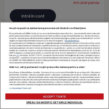
Am uitat parola
Nouă ne pasă ca datele tale personale să rămână confidențiale
Noi și partenerii noștri
1019
stocăm și/sau accesăm informații pe dispozitivul dvs., precum identificatorii cookie unici
pentru prelucrarea datelor cu caracter personal. Puteți accepta sau gestiona preferințele dvs. făcând clic mai jos,
respectiv vă puteți opune utilizării unui interes legitim în orice moment pe pagina cu politica de confidențialitate. Aceste
alegeri vor fi raportate partenerilor noștri și nu vă vor afecta navigarea.
Mai multe detalii
Noi si partenerii nostri (retelele de socializare si agentiile de publicitate partenere, precum si furnizorii nostri de servicii
de date analitice) prelucram date pentru a permite website-ului sa functioneze, pentru a personaliza continutul si
anunturile publicitare afisate in functie de interesele si/sau profilul dvs., pentru a va oferi functionalitati aferente
retelelor de socializare si pentru a analiza traficul pe website. Beneficiati de drepturile prevazute de art. 15-22 din
GDPR in legatura cu prelucrarea datelor cu caracter personal. Aceste drepturi pot fi exercitate prin modalitatea
indicata
aici
. Prin click pe “ACCEPT TOATE”, acceptati folosirea tuturor Tehnologiilor de tip Cookie, care implica inclusiv
acceptul dvs. cu privire la stocarea/accesarea informatiilor de catre Vendor-ii cu care colaboram. Prin click pe “VREAU
SA MODIFIC SETARILE INDIVIDUAL” puteti schimba preferintele in mod individual, mai putin cele legate de cookie strict
necesare pentru functionarea website-ului.
Atât noi, cât și partenerii noștri prelucrăm datele pentru a oferi:
Dezvoltarea și îmbunătățirea serviciilor. Stocarea și/sau accesarea informațiilor de pe un dispozitiv. Măsurarea
performanței reclamelor. Utilizarea profilurilor pentru selectarea conținutului personalizat. Crearea profilurilor de
conținut personalizat. Utilizarea profilurilor pentru selectarea publicității personalizate. Crearea profilurilor pentru
publicitate personalizată. Măsurarea performanței conținutului. Înțelegerea publicului prin statistici sau combinații de
date din surse diferite. Utilizarea datelor limitate pentru a selecta conținutul. Utilizarea de date limitate pentru a
selecta publicitatea. Date precise de geolocație și identificarea prin scanarea dispozitivului.
Listă parteneri (furnizori)
ACCEPT TOATE
VREAU SA MODIFIC SETARILE INDIVIDUAL