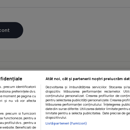
fidențiale
Atât noi, cât și partenerii noștri prelucrăm dat
, precum identificatorii
Dezvoltarea și îmbunătățirea serviciilor. Stocarea și/
estiona preferințele dvs.
dispozitiv. Măsurarea performanței reclamelor. Utili
conținutului personalizat. Crearea profilurilor de conținu
orice moment pe pagina cu
pentru selectarea publicității personalizate. Crearea profil
ștri și nu vă vor afecta
Măsurarea performanței conținutului. Înțelegerea public
date din surse diferite. Utilizarea datelor limitate pentru 
limitate pentru a selecta publicitatea. Date precise de ge
ere, precum si furnizorii
dispozitivului.
 sa functioneze, pentru a
au profilul dvs., pentru a
Listă parteneri (furnizori)
 pe website. Beneficiati de