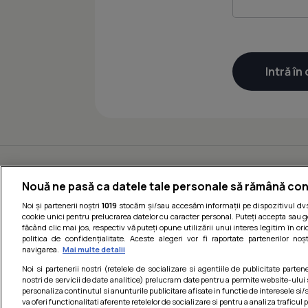
Nouă ne pasă ca datele tale personale să rămână con
Noi și partenerii noștri
1019
stocăm și/sau accesăm informații pe dispozitivul dvs.
cookie unici pentru prelucrarea datelor cu caracter personal. Puteți accepta sau g
făcând clic mai jos, respectiv vă puteți opune utilizării unui interes legitim în 
politica de confidențialitate. Aceste alegeri vor fi raportate partenerilor no
navigarea.
Mai multe detalii
Noi si partenerii nostri (retelele de socializare si agentiile de publicitate parten
nostri de servicii de date analitice) prelucram date pentru a permite website-ului
personaliza continutul si anunturile publicitare afisate in functie de interesele si/s
va oferi functionalitati aferente retelelor de socializare si pentru a analiza traficul