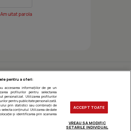
Am uitat parola
ele pentru a oferi:
sau accesarea informațiilor de pe un
zarea profilurilor pentru selectarea
t personalizat. Utilizarea profilurilor
urilor pentru publicitate personalizată.
ului prin statistici sau combinații de
ACCEPT TOATE
a selecta conținutul. Utilizarea de date
olocație și identificarea prin scanarea
VREAU SA MODIFIC
SETARILE INDIVIDUAL