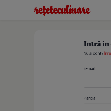
Intră în
Nu ai cont?
Înr
E-mail:
Parola: