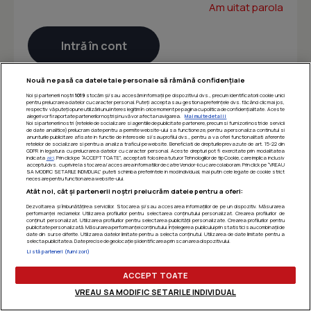
Am uitat parola
Nouă ne pasă ca datele tale personale să rămână confidențiale
Noi și partenerii noștri
1019
stocăm și/sau accesăm informații pe dispozitivul dvs., precum identificatorii cookie unici
pentru prelucrarea datelor cu caracter personal. Puteți accepta sau gestiona preferințele dvs. făcând clic mai jos,
respectiv vă puteți opune utilizării unui interes legitim în orice moment pe pagina cu politica de confidențialitate. Aceste
alegeri vor fi raportate partenerilor noștri și nu vă vor afecta navigarea.
Mai multe detalii
Noi si partenerii nostri (retelele de socializare si agentiile de publicitate partenere, precum si furnizorii nostri de servicii
de date analitice) prelucram date pentru a permite website-ului sa functioneze, pentru a personaliza continutul si
anunturile publicitare afisate in functie de interesele si/sau profilul dvs., pentru a va oferi functionalitati aferente
retelelor de socializare si pentru a analiza traficul pe website. Beneficiati de drepturile prevazute de art. 15-22 din
GDPR in legatura cu prelucrarea datelor cu caracter personal. Aceste drepturi pot fi exercitate prin modalitatea
indicata
aici
. Prin click pe “ACCEPT TOATE”, acceptati folosirea tuturor Tehnologiilor de tip Cookie, care implica inclusiv
acceptul dvs. cu privire la stocarea/accesarea informatiilor de catre Vendor-ii cu care colaboram. Prin click pe “VREAU
SA MODIFIC SETARILE INDIVIDUAL” puteti schimba preferintele in mod individual, mai putin cele legate de cookie strict
necesare pentru functionarea website-ului.
Atât noi, cât și partenerii noștri prelucrăm datele pentru a oferi:
Dezvoltarea și îmbunătățirea serviciilor. Stocarea și/sau accesarea informațiilor de pe un dispozitiv. Măsurarea
performanței reclamelor. Utilizarea profilurilor pentru selectarea conținutului personalizat. Crearea profilurilor de
conținut personalizat. Utilizarea profilurilor pentru selectarea publicității personalizate. Crearea profilurilor pentru
publicitate personalizată. Măsurarea performanței conținutului. Înțelegerea publicului prin statistici sau combinații de
date din surse diferite. Utilizarea datelor limitate pentru a selecta conținutul. Utilizarea de date limitate pentru a
selecta publicitatea. Date precise de geolocație și identificarea prin scanarea dispozitivului.
Listă parteneri (furnizori)
ACCEPT TOATE
VREAU SA MODIFIC SETARILE INDIVIDUAL