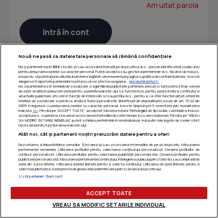
Am uitat parola
Nouă ne pasă ca datele tale personale să rămână confidențiale
Noi și partenerii noștri
1019
stocăm și/sau accesăm informații pe dispozitivul dvs., precum identificatorii cookie unici
pentru prelucrarea datelor cu caracter personal. Puteți accepta sau gestiona preferințele dvs. făcând clic mai jos,
respectiv vă puteți opune utilizării unui interes legitim în orice moment pe pagina cu politica de confidențialitate. Aceste
alegeri vor fi raportate partenerilor noștri și nu vă vor afecta navigarea.
Mai multe detalii
Noi si partenerii nostri (retelele de socializare si agentiile de publicitate partenere, precum si furnizorii nostri de servicii
de date analitice) prelucram date pentru a permite website-ului sa functioneze, pentru a personaliza continutul si
anunturile publicitare afisate in functie de interesele si/sau profilul dvs., pentru a va oferi functionalitati aferente
retelelor de socializare si pentru a analiza traficul pe website. Beneficiati de drepturile prevazute de art. 15-22 din
GDPR in legatura cu prelucrarea datelor cu caracter personal. Aceste drepturi pot fi exercitate prin modalitatea
indicata
aici
. Prin click pe “ACCEPT TOATE”, acceptati folosirea tuturor Tehnologiilor de tip Cookie, care implica inclusiv
acceptul dvs. cu privire la stocarea/accesarea informatiilor de catre Vendor-ii cu care colaboram. Prin click pe “VREAU
SA MODIFIC SETARILE INDIVIDUAL” puteti schimba preferintele in mod individual, mai putin cele legate de cookie strict
necesare pentru functionarea website-ului.
Atât noi, cât și partenerii noștri prelucrăm datele pentru a oferi:
Dezvoltarea și îmbunătățirea serviciilor. Stocarea și/sau accesarea informațiilor de pe un dispozitiv. Măsurarea
performanței reclamelor. Utilizarea profilurilor pentru selectarea conținutului personalizat. Crearea profilurilor de
conținut personalizat. Utilizarea profilurilor pentru selectarea publicității personalizate. Crearea profilurilor pentru
publicitate personalizată. Măsurarea performanței conținutului. Înțelegerea publicului prin statistici sau combinații de
date din surse diferite. Utilizarea datelor limitate pentru a selecta conținutul. Utilizarea de date limitate pentru a
selecta publicitatea. Date precise de geolocație și identificarea prin scanarea dispozitivului.
Listă parteneri (furnizori)
ACCEPT TOATE
VREAU SA MODIFIC SETARILE INDIVIDUAL