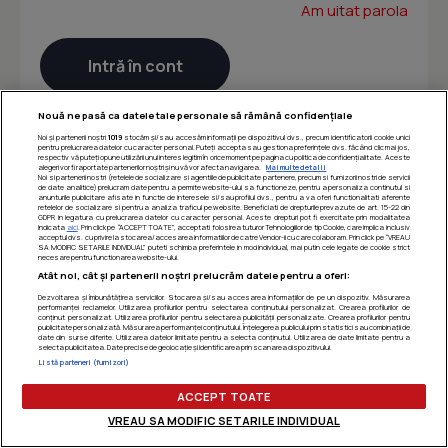
Am uitat parola
Nouă ne pasă ca datele tale personale să rămână confidențiale
Noi și partenerii noștri
1019
stocăm și/sau accesăm informații pe dispozitivul dvs., precum identificatorii cookie unici
pentru prelucrarea datelor cu caracter personal. Puteți accepta sau gestiona preferințele dvs. făcând clic mai jos,
respectiv vă puteți opune utilizării unui interes legitim în orice moment pe pagina cu politica de confidențialitate. Aceste
alegeri vor fi raportate partenerilor noștri și nu vă vor afecta navigarea.
Mai multe detalii
Noi si partenerii nostri (retelele de socializare si agentiile de publicitate partenere, precum si furnizorii nostri de servicii
de date analitice) prelucram date pentru a permite website-ului sa functioneze, pentru a personaliza continutul si
anunturile publicitare afisate in functie de interesele si/sau profilul dvs., pentru a va oferi functionalitati aferente
retelelor de socializare si pentru a analiza traficul pe website. Beneficiati de drepturile prevazute de art. 15-22 din
GDPR in legatura cu prelucrarea datelor cu caracter personal. Aceste drepturi pot fi exercitate prin modalitatea
indicata
aici
. Prin click pe “ACCEPT TOATE”, acceptati folosirea tuturor Tehnologiilor de tip Cookie, care implica inclusiv
acceptul dvs. cu privire la stocarea/accesarea informatiilor de catre Vendor-ii cu care colaboram. Prin click pe “VREAU
SA MODIFIC SETARILE INDIVIDUAL” puteti schimba preferintele in mod individual, mai putin cele legate de cookie strict
necesare pentru functionarea website-ului.
Atât noi, cât și partenerii noștri prelucrăm datele pentru a oferi:
Dezvoltarea și îmbunătățirea serviciilor. Stocarea și/sau accesarea informațiilor de pe un dispozitiv. Măsurarea
performanței reclamelor. Utilizarea profilurilor pentru selectarea conținutului personalizat. Crearea profilurilor de
conținut personalizat. Utilizarea profilurilor pentru selectarea publicității personalizate. Crearea profilurilor pentru
publicitate personalizată. Măsurarea performanței conținutului. Înțelegerea publicului prin statistici sau combinații de
date din surse diferite. Utilizarea datelor limitate pentru a selecta conținutul. Utilizarea de date limitate pentru a
selecta publicitatea. Date precise de geolocație și identificarea prin scanarea dispozitivului.
Listă parteneri (furnizori)
ACCEPT TOATE
VREAU SA MODIFIC SETARILE INDIVIDUAL