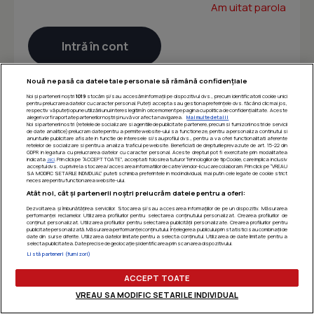
Am uitat parola
Nouă ne pasă ca datele tale personale să rămână confidențiale
Noi și partenerii noștri
1019
stocăm și/sau accesăm informații pe dispozitivul dvs., precum identificatorii cookie unici
pentru prelucrarea datelor cu caracter personal. Puteți accepta sau gestiona preferințele dvs. făcând clic mai jos,
respectiv vă puteți opune utilizării unui interes legitim în orice moment pe pagina cu politica de confidențialitate. Aceste
alegeri vor fi raportate partenerilor noștri și nu vă vor afecta navigarea.
Mai multe detalii
Noi si partenerii nostri (retelele de socializare si agentiile de publicitate partenere, precum si furnizorii nostri de servicii
de date analitice) prelucram date pentru a permite website-ului sa functioneze, pentru a personaliza continutul si
anunturile publicitare afisate in functie de interesele si/sau profilul dvs., pentru a va oferi functionalitati aferente
retelelor de socializare si pentru a analiza traficul pe website. Beneficiati de drepturile prevazute de art. 15-22 din
GDPR in legatura cu prelucrarea datelor cu caracter personal. Aceste drepturi pot fi exercitate prin modalitatea
indicata
aici
. Prin click pe “ACCEPT TOATE”, acceptati folosirea tuturor Tehnologiilor de tip Cookie, care implica inclusiv
acceptul dvs. cu privire la stocarea/accesarea informatiilor de catre Vendor-ii cu care colaboram. Prin click pe “VREAU
SA MODIFIC SETARILE INDIVIDUAL” puteti schimba preferintele in mod individual, mai putin cele legate de cookie strict
necesare pentru functionarea website-ului.
Atât noi, cât și partenerii noștri prelucrăm datele pentru a oferi:
Dezvoltarea și îmbunătățirea serviciilor. Stocarea și/sau accesarea informațiilor de pe un dispozitiv. Măsurarea
performanței reclamelor. Utilizarea profilurilor pentru selectarea conținutului personalizat. Crearea profilurilor de
conținut personalizat. Utilizarea profilurilor pentru selectarea publicității personalizate. Crearea profilurilor pentru
publicitate personalizată. Măsurarea performanței conținutului. Înțelegerea publicului prin statistici sau combinații de
date din surse diferite. Utilizarea datelor limitate pentru a selecta conținutul. Utilizarea de date limitate pentru a
selecta publicitatea. Date precise de geolocație și identificarea prin scanarea dispozitivului.
Listă parteneri (furnizori)
ACCEPT TOATE
VREAU SA MODIFIC SETARILE INDIVIDUAL