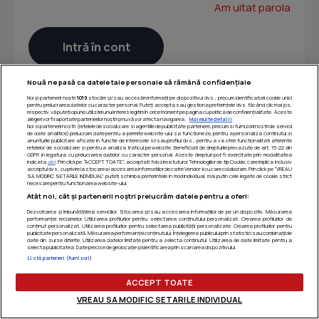
Am uitat parola
Nouă ne pasă ca datele tale personale să rămână confidențiale
Noi și partenerii noștri
1019
stocăm și/sau accesăm informații pe dispozitivul dvs., precum identificatorii cookie unici
pentru prelucrarea datelor cu caracter personal. Puteți accepta sau gestiona preferințele dvs. făcând clic mai jos,
respectiv vă puteți opune utilizării unui interes legitim în orice moment pe pagina cu politica de confidențialitate. Aceste
alegeri vor fi raportate partenerilor noștri și nu vă vor afecta navigarea.
Mai multe detalii
Noi si partenerii nostri (retelele de socializare si agentiile de publicitate partenere, precum si furnizorii nostri de servicii
de date analitice) prelucram date pentru a permite website-ului sa functioneze, pentru a personaliza continutul si
anunturile publicitare afisate in functie de interesele si/sau profilul dvs., pentru a va oferi functionalitati aferente
retelelor de socializare si pentru a analiza traficul pe website. Beneficiati de drepturile prevazute de art. 15-22 din
GDPR in legatura cu prelucrarea datelor cu caracter personal. Aceste drepturi pot fi exercitate prin modalitatea
indicata
aici
. Prin click pe “ACCEPT TOATE”, acceptati folosirea tuturor Tehnologiilor de tip Cookie, care implica inclusiv
acceptul dvs. cu privire la stocarea/accesarea informatiilor de catre Vendor-ii cu care colaboram. Prin click pe “VREAU
SA MODIFIC SETARILE INDIVIDUAL” puteti schimba preferintele in mod individual, mai putin cele legate de cookie strict
necesare pentru functionarea website-ului.
Atât noi, cât și partenerii noștri prelucrăm datele pentru a oferi:
Dezvoltarea și îmbunătățirea serviciilor. Stocarea și/sau accesarea informațiilor de pe un dispozitiv. Măsurarea
performanței reclamelor. Utilizarea profilurilor pentru selectarea conținutului personalizat. Crearea profilurilor de
conținut personalizat. Utilizarea profilurilor pentru selectarea publicității personalizate. Crearea profilurilor pentru
publicitate personalizată. Măsurarea performanței conținutului. Înțelegerea publicului prin statistici sau combinații de
date din surse diferite. Utilizarea datelor limitate pentru a selecta conținutul. Utilizarea de date limitate pentru a
selecta publicitatea. Date precise de geolocație și identificarea prin scanarea dispozitivului.
Listă parteneri (furnizori)
ACCEPT TOATE
VREAU SA MODIFIC SETARILE INDIVIDUAL