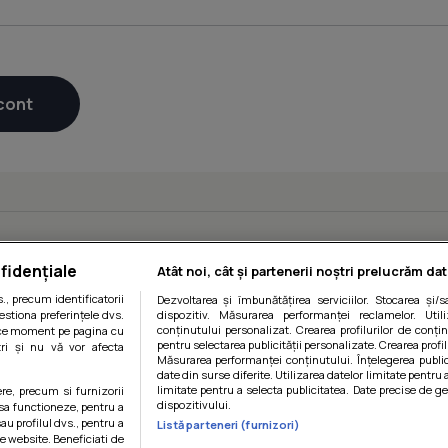
fidențiale
Atât noi, cât și partenerii noștri prelucrăm dat
, precum identificatorii
Dezvoltarea și îmbunătățirea serviciilor. Stocarea și/
estiona preferințele dvs.
dispozitiv. Măsurarea performanței reclamelor. Utili
conținutului personalizat. Crearea profilurilor de conținu
orice moment pe pagina cu
pentru selectarea publicității personalizate. Crearea profil
ștri și nu vă vor afecta
Măsurarea performanței conținutului. Înțelegerea public
date din surse diferite. Utilizarea datelor limitate pentru 
limitate pentru a selecta publicitatea. Date precise de ge
ere, precum si furnizorii
dispozitivului.
 sa functioneze, pentru a
au profilul dvs., pentru a
Listă parteneri (furnizori)
 pe website. Beneficiati de