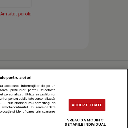
Am uitat parola
ele pentru a oferi:
sau accesarea informațiilor de pe un
zarea profilurilor pentru selectarea
t personalizat. Utilizarea profilurilor
urilor pentru publicitate personalizată.
ului prin statistici sau combinații de
ACCEPT TOATE
a selecta conținutul. Utilizarea de date
olocație și identificarea prin scanarea
VREAU SA MODIFIC
SETARILE INDIVIDUAL