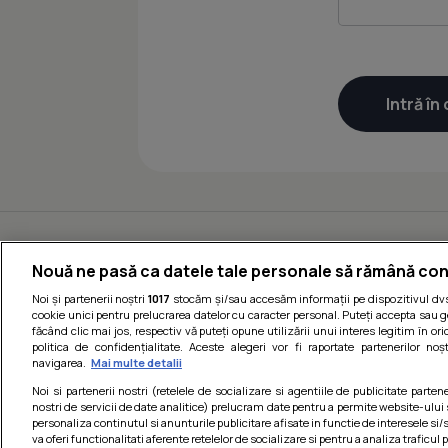
Nouă ne pasă ca datele tale personale să rămână con
Noi și partenerii noștri
1017
stocăm și/sau accesăm informații pe dispozitivul dvs.
cookie unici pentru prelucrarea datelor cu caracter personal. Puteți accepta sau g
făcând clic mai jos, respectiv vă puteți opune utilizării unui interes legitim în 
politica de confidențialitate. Aceste alegeri vor fi raportate partenerilor no
navigarea.
Mai multe detalii
Noi si partenerii nostri (retelele de socializare si agentiile de publicitate parten
nostri de servicii de date analitice) prelucram date pentru a permite website-ului
personaliza continutul si anunturile publicitare afisate in functie de interesele si/s
va oferi functionalitati aferente retelelor de socializare si pentru a analiza traficul