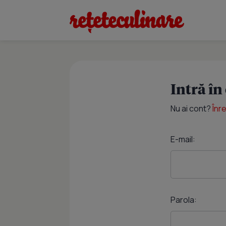
Intră în
Nu ai cont?
Înr
E-mail:
Parola: