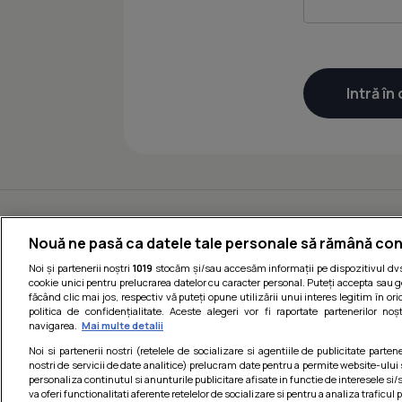
Nouă ne pasă ca datele tale personale să rămână con
Noi și partenerii noștri
1019
stocăm și/sau accesăm informații pe dispozitivul dvs.
cookie unici pentru prelucrarea datelor cu caracter personal. Puteți accepta sau g
făcând clic mai jos, respectiv vă puteți opune utilizării unui interes legitim în 
politica de confidențialitate. Aceste alegeri vor fi raportate partenerilor no
navigarea.
Mai multe detalii
Noi si partenerii nostri (retelele de socializare si agentiile de publicitate parten
nostri de servicii de date analitice) prelucram date pentru a permite website-ului
personaliza continutul si anunturile publicitare afisate in functie de interesele si/s
va oferi functionalitati aferente retelelor de socializare si pentru a analiza traficul