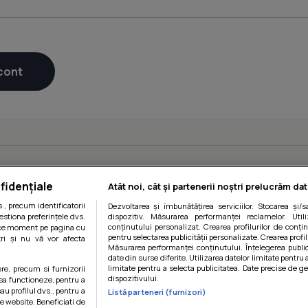
fidențiale
Atât noi, cât și partenerii noștri prelucrăm dat
, precum identificatorii
Dezvoltarea și îmbunătățirea serviciilor. Stocarea și/
estiona preferințele dvs.
dispozitiv. Măsurarea performanței reclamelor. Utili
conținutului personalizat. Crearea profilurilor de conținu
orice moment pe pagina cu
pentru selectarea publicității personalizate. Crearea profil
ștri și nu vă vor afecta
Măsurarea performanței conținutului. Înțelegerea public
date din surse diferite. Utilizarea datelor limitate pentru 
limitate pentru a selecta publicitatea. Date precise de ge
ere, precum si furnizorii
dispozitivului.
 sa functioneze, pentru a
au profilul dvs., pentru a
Listă parteneri (furnizori)
 pe website. Beneficiati de