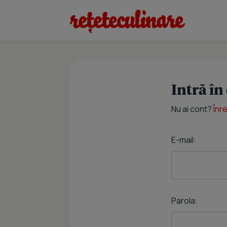
Intră în
Nu ai cont?
Înr
E-mail:
Parola: