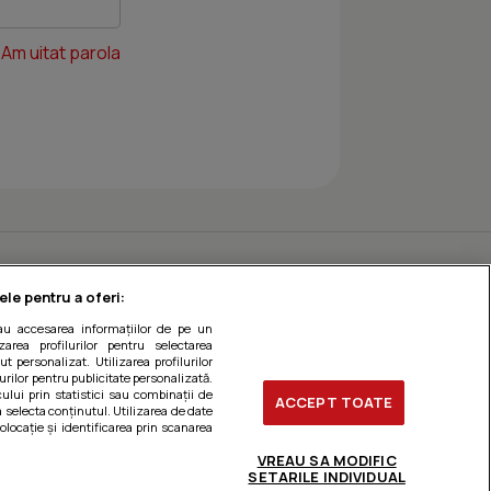
Am uitat parola
ele pentru a oferi:
sau accesarea informațiilor de pe un
zarea profilurilor pentru selectarea
t personalizat. Utilizarea profilurilor
urilor pentru publicitate personalizată.
ului prin statistici sau combinații de
ACCEPT TOATE
a selecta conținutul. Utilizarea de date
olocație și identificarea prin scanarea
VREAU SA MODIFIC
SETARILE INDIVIDUAL