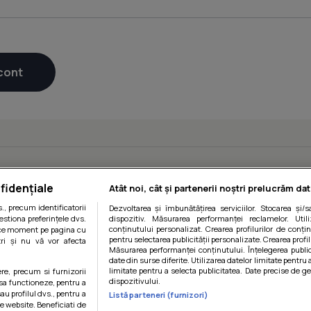
fidențiale
Atât noi, cât și partenerii noștri prelucrăm dat
, precum identificatorii
Dezvoltarea și îmbunătățirea serviciilor. Stocarea și/
estiona preferințele dvs.
dispozitiv. Măsurarea performanței reclamelor. Utili
conținutului personalizat. Crearea profilurilor de conținu
orice moment pe pagina cu
pentru selectarea publicității personalizate. Crearea profil
ștri și nu vă vor afecta
Măsurarea performanței conținutului. Înțelegerea public
date din surse diferite. Utilizarea datelor limitate pentru 
limitate pentru a selecta publicitatea. Date precise de ge
ere, precum si furnizorii
dispozitivului.
 sa functioneze, pentru a
au profilul dvs., pentru a
Listă parteneri (furnizori)
 pe website. Beneficiati de