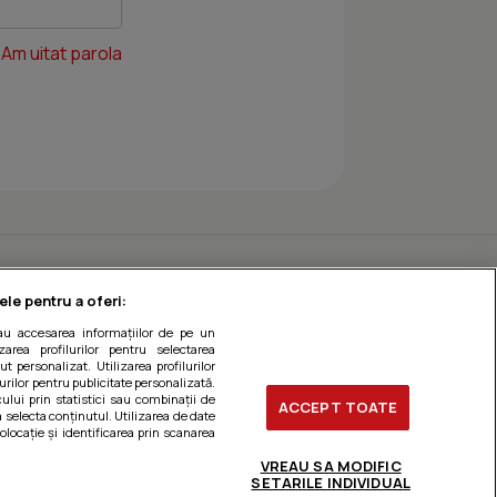
Am uitat parola
ele pentru a oferi:
sau accesarea informațiilor de pe un
zarea profilurilor pentru selectarea
t personalizat. Utilizarea profilurilor
urilor pentru publicitate personalizată.
ului prin statistici sau combinații de
ACCEPT TOATE
a selecta conținutul. Utilizarea de date
olocație și identificarea prin scanarea
VREAU SA MODIFIC
SETARILE INDIVIDUAL