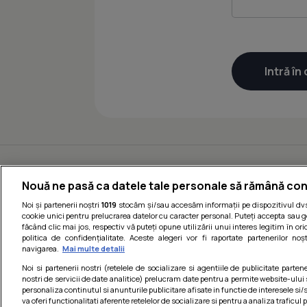
Nouă ne pasă ca datele tale personale să rămână con
Noi și partenerii noștri
1019
stocăm și/sau accesăm informații pe dispozitivul dvs.
cookie unici pentru prelucrarea datelor cu caracter personal. Puteți accepta sau g
făcând clic mai jos, respectiv vă puteți opune utilizării unui interes legitim în 
politica de confidențialitate. Aceste alegeri vor fi raportate partenerilor no
navigarea.
Mai multe detalii
Noi si partenerii nostri (retelele de socializare si agentiile de publicitate parten
nostri de servicii de date analitice) prelucram date pentru a permite website-ului
personaliza continutul si anunturile publicitare afisate in functie de interesele si/s
va oferi functionalitati aferente retelelor de socializare si pentru a analiza traficul