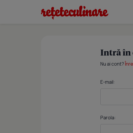
Intră în
Nu ai cont?
Înr
E-mail:
Parola: