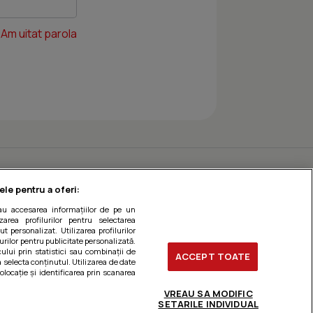
Am uitat parola
ele pentru a oferi:
sau accesarea informațiilor de pe un
zarea profilurilor pentru selectarea
t personalizat. Utilizarea profilurilor
urilor pentru publicitate personalizată.
ului prin statistici sau combinații de
ACCEPT TOATE
a selecta conținutul. Utilizarea de date
olocație și identificarea prin scanarea
VREAU SA MODIFIC
SETARILE INDIVIDUAL