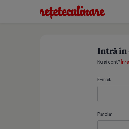
Intră în
Nu ai cont?
Înr
E-mail:
Parola: