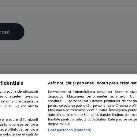
fidențiale
Atât noi, cât și partenerii noștri prelucrăm dat
, precum identificatorii
Dezvoltarea și îmbunătățirea serviciilor. Stocarea și/
estiona preferințele dvs.
dispozitiv. Măsurarea performanței reclamelor. Utili
conținutului personalizat. Crearea profilurilor de conținu
orice moment pe pagina cu
pentru selectarea publicității personalizate. Crearea profil
ștri și nu vă vor afecta
Măsurarea performanței conținutului. Înțelegerea public
date din surse diferite. Utilizarea datelor limitate pentru 
limitate pentru a selecta publicitatea. Date precise de ge
ere, precum si furnizorii
dispozitivului.
 sa functioneze, pentru a
au profilul dvs., pentru a
Listă parteneri (furnizori)
 pe website. Beneficiati de