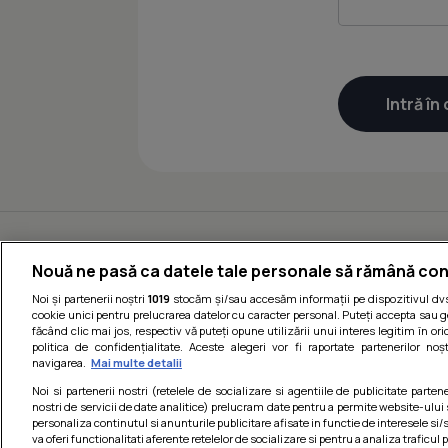
Nouă ne pasă ca datele tale personale să rămână con
Noi și partenerii noștri
1019
stocăm și/sau accesăm informații pe dispozitivul dvs.
cookie unici pentru prelucrarea datelor cu caracter personal. Puteți accepta sau g
făcând clic mai jos, respectiv vă puteți opune utilizării unui interes legitim în 
politica de confidențialitate. Aceste alegeri vor fi raportate partenerilor no
navigarea.
Mai multe detalii
Noi si partenerii nostri (retelele de socializare si agentiile de publicitate parten
nostri de servicii de date analitice) prelucram date pentru a permite website-ului
personaliza continutul si anunturile publicitare afisate in functie de interesele si/s
va oferi functionalitati aferente retelelor de socializare si pentru a analiza traficul