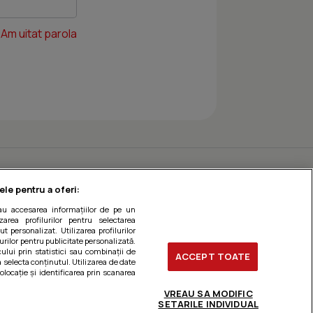
Am uitat parola
ele pentru a oferi:
sau accesarea informațiilor de pe un
zarea profilurilor pentru selectarea
t personalizat. Utilizarea profilurilor
urilor pentru publicitate personalizată.
ului prin statistici sau combinații de
ACCEPT TOATE
a selecta conținutul. Utilizarea de date
olocație și identificarea prin scanarea
VREAU SA MODIFIC
SETARILE INDIVIDUAL