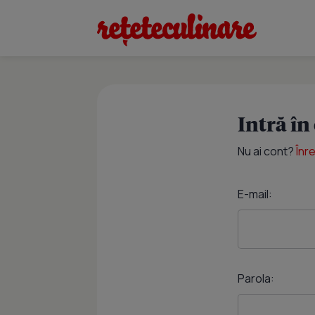
Intră în
Nu ai cont?
Înr
E-mail:
Parola: