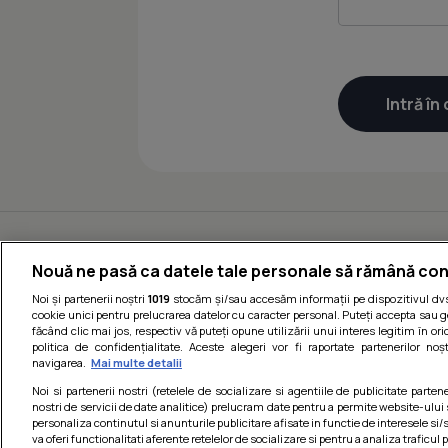
Nouă ne pasă ca datele tale personale să rămână con
Noi și partenerii noștri
1019
stocăm și/sau accesăm informații pe dispozitivul dvs.
cookie unici pentru prelucrarea datelor cu caracter personal. Puteți accepta sau g
făcând clic mai jos, respectiv vă puteți opune utilizării unui interes legitim în 
politica de confidențialitate. Aceste alegeri vor fi raportate partenerilor no
navigarea.
Mai multe detalii
Noi si partenerii nostri (retelele de socializare si agentiile de publicitate parten
nostri de servicii de date analitice) prelucram date pentru a permite website-ului
personaliza continutul si anunturile publicitare afisate in functie de interesele si/s
va oferi functionalitati aferente retelelor de socializare si pentru a analiza traficul