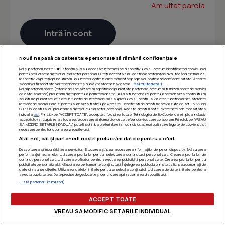
Am uitat parola
Nouă ne pasă ca datele tale personale să rămână confidențiale
Noi și partenerii noștri
1019
stocăm și/sau accesăm informații pe dispozitivul dvs., precum identificatorii cookie unici
pentru prelucrarea datelor cu caracter personal. Puteți accepta sau gestiona preferințele dvs. făcând clic mai jos,
respectiv vă puteți opune utilizării unui interes legitim în orice moment pe pagina cu politica de confidențialitate. Aceste
alegeri vor fi raportate partenerilor noștri și nu vă vor afecta navigarea.
Mai multe detalii
Noi si partenerii nostri (retelele de socializare si agentiile de publicitate partenere, precum si furnizorii nostri de servicii
de date analitice) prelucram date pentru a permite website-ului sa functioneze, pentru a personaliza continutul si
anunturile publicitare afisate in functie de interesele si/sau profilul dvs., pentru a va oferi functionalitati aferente
retelelor de socializare si pentru a analiza traficul pe website. Beneficiati de drepturile prevazute de art. 15-22 din
GDPR in legatura cu prelucrarea datelor cu caracter personal. Aceste drepturi pot fi exercitate prin modalitatea
indicata
aici
. Prin click pe “ACCEPT TOATE”, acceptati folosirea tuturor Tehnologiilor de tip Cookie, care implica inclusiv
acceptul dvs. cu privire la stocarea/accesarea informatiilor de catre Vendor-ii cu care colaboram. Prin click pe “VREAU
SA MODIFIC SETARILE INDIVIDUAL” puteti schimba preferintele in mod individual, mai putin cele legate de cookie strict
necesare pentru functionarea website-ului.
Atât noi, cât și partenerii noștri prelucrăm datele pentru a oferi:
Dezvoltarea și îmbunătățirea serviciilor. Stocarea și/sau accesarea informațiilor de pe un dispozitiv. Măsurarea
performanței reclamelor. Utilizarea profilurilor pentru selectarea conținutului personalizat. Crearea profilurilor de
conținut personalizat. Utilizarea profilurilor pentru selectarea publicității personalizate. Crearea profilurilor pentru
publicitate personalizată. Măsurarea performanței conținutului. Înțelegerea publicului prin statistici sau combinații de
date din surse diferite. Utilizarea datelor limitate pentru a selecta conținutul. Utilizarea de date limitate pentru a
selecta publicitatea. Date precise de geolocație și identificarea prin scanarea dispozitivului.
Listă parteneri (furnizori)
ACCEPT TOATE
VREAU SA MODIFIC SETARILE INDIVIDUAL