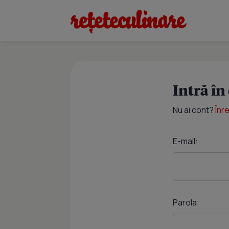
Intră în
Nu ai cont?
Înr
E-mail:
Parola: