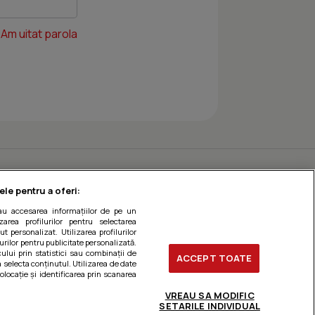
Am uitat parola
ele pentru a oferi:
sau accesarea informațiilor de pe un
zarea profilurilor pentru selectarea
t personalizat. Utilizarea profilurilor
urilor pentru publicitate personalizată.
ului prin statistici sau combinații de
ACCEPT TOATE
a selecta conținutul. Utilizarea de date
olocație și identificarea prin scanarea
VREAU SA MODIFIC
SETARILE INDIVIDUAL