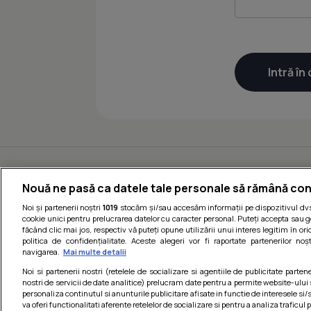
Nouă ne pasă ca datele tale personale să rămână con
Noi și partenerii noștri
1019
stocăm și/sau accesăm informații pe dispozitivul dvs.
cookie unici pentru prelucrarea datelor cu caracter personal. Puteți accepta sau g
făcând clic mai jos, respectiv vă puteți opune utilizării unui interes legitim în 
politica de confidențialitate. Aceste alegeri vor fi raportate partenerilor no
navigarea.
Mai multe detalii
Noi si partenerii nostri (retelele de socializare si agentiile de publicitate parten
nostri de servicii de date analitice) prelucram date pentru a permite website-ului
personaliza continutul si anunturile publicitare afisate in functie de interesele si/s
va oferi functionalitati aferente retelelor de socializare si pentru a analiza traficul