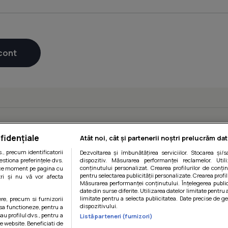
fidențiale
Atât noi, cât și partenerii noștri prelucrăm dat
, precum identificatorii
Dezvoltarea și îmbunătățirea serviciilor. Stocarea și/
estiona preferințele dvs.
dispozitiv. Măsurarea performanței reclamelor. Utili
conținutului personalizat. Crearea profilurilor de conținu
orice moment pe pagina cu
pentru selectarea publicității personalizate. Crearea profil
ștri și nu vă vor afecta
Măsurarea performanței conținutului. Înțelegerea public
date din surse diferite. Utilizarea datelor limitate pentru 
limitate pentru a selecta publicitatea. Date precise de ge
ere, precum si furnizorii
dispozitivului.
 sa functioneze, pentru a
au profilul dvs., pentru a
Listă parteneri (furnizori)
 pe website. Beneficiati de