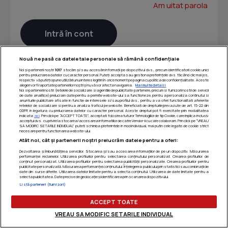
Am uitat parola
Nouă ne pasă ca datele tale personale să rămână confidențiale
Noi și partenerii noștri
1017
stocăm și/sau accesăm informații pe dispozitivul dvs., precum identificatorii cookie unici
pentru prelucrarea datelor cu caracter personal. Puteți accepta sau gestiona preferințele dvs. făcând clic mai jos,
respectiv vă puteți opune utilizării unui interes legitim în orice moment pe pagina cu politica de confidențialitate. Aceste
alegeri vor fi raportate partenerilor noștri și nu vă vor afecta navigarea.
Mai multe detalii
Noi si partenerii nostri (retelele de socializare si agentiile de publicitate partenere, precum si furnizorii nostri de servicii
de date analitice) prelucram date pentru a permite website-ului sa functioneze, pentru a personaliza continutul si
anunturile publicitare afisate in functie de interesele si/sau profilul dvs., pentru a va oferi functionalitati aferente
retelelor de socializare si pentru a analiza traficul pe website. Beneficiati de drepturile prevazute de art. 15-22 din
GDPR in legatura cu prelucrarea datelor cu caracter personal. Aceste drepturi pot fi exercitate prin modalitatea
indicata
aici
. Prin click pe “ACCEPT TOATE”, acceptati folosirea tuturor Tehnologiilor de tip Cookie, care implica inclusiv
acceptul dvs. cu privire la stocarea/accesarea informatiilor de catre Vendor-ii cu care colaboram. Prin click pe “VREAU
SA MODIFIC SETARILE INDIVIDUAL” puteti schimba preferintele in mod individual, mai putin cele legate de cookie strict
necesare pentru functionarea website-ului.
Atât noi, cât și partenerii noștri prelucrăm datele pentru a oferi:
Dezvoltarea și îmbunătățirea serviciilor. Stocarea și/sau accesarea informațiilor de pe un dispozitiv. Măsurarea
performanței reclamelor. Utilizarea profilurilor pentru selectarea conținutului personalizat. Crearea profilurilor de
conținut personalizat. Utilizarea profilurilor pentru selectarea publicității personalizate. Crearea profilurilor pentru
publicitate personalizată. Măsurarea performanței conținutului. Înțelegerea publicului prin statistici sau combinații de
date din surse diferite. Utilizarea datelor limitate pentru a selecta conținutul. Utilizarea de date limitate pentru a
selecta publicitatea. Date precise de geolocație și identificarea prin scanarea dispozitivului.
Listă parteneri (furnizori)
ACCEPT TOATE
VREAU SA MODIFIC SETARILE INDIVIDUAL