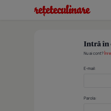
Intră în
Nu ai cont?
Înr
E-mail:
Parola: