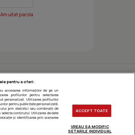
Am uitat parola
ele pentru a oferi:
sau accesarea informațiilor de pe un
zarea profilurilor pentru selectarea
t personalizat. Utilizarea profilurilor
urilor pentru publicitate personalizată.
ului prin statistici sau combinații de
ACCEPT TOATE
a selecta conținutul. Utilizarea de date
olocație și identificarea prin scanarea
VREAU SA MODIFIC
SETARILE INDIVIDUAL