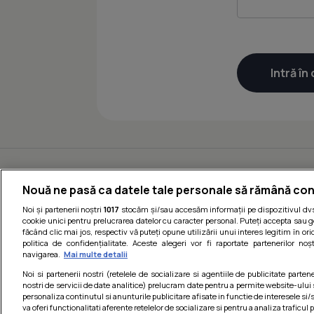
Nouă ne pasă ca datele tale personale să rămână con
Noi și partenerii noștri
1017
stocăm și/sau accesăm informații pe dispozitivul dvs.
cookie unici pentru prelucrarea datelor cu caracter personal. Puteți accepta sau g
făcând clic mai jos, respectiv vă puteți opune utilizării unui interes legitim în 
politica de confidențialitate. Aceste alegeri vor fi raportate partenerilor no
navigarea.
Mai multe detalii
Noi si partenerii nostri (retelele de socializare si agentiile de publicitate parten
nostri de servicii de date analitice) prelucram date pentru a permite website-ului
personaliza continutul si anunturile publicitare afisate in functie de interesele si/s
va oferi functionalitati aferente retelelor de socializare si pentru a analiza traficul