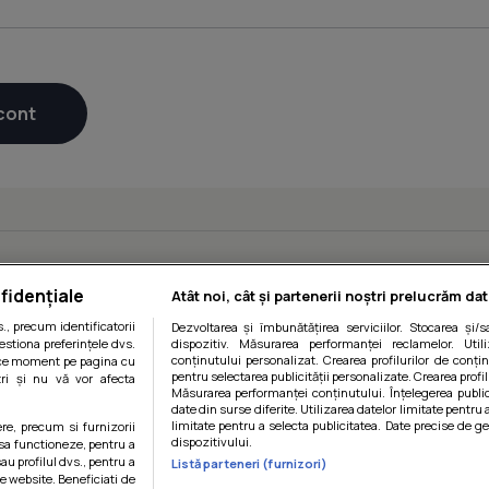
fidențiale
Atât noi, cât și partenerii noștri prelucrăm dat
, precum identificatorii
Dezvoltarea și îmbunătățirea serviciilor. Stocarea și/
estiona preferințele dvs.
dispozitiv. Măsurarea performanței reclamelor. Utili
conținutului personalizat. Crearea profilurilor de conținu
orice moment pe pagina cu
pentru selectarea publicității personalizate. Crearea profil
ștri și nu vă vor afecta
Măsurarea performanței conținutului. Înțelegerea public
date din surse diferite. Utilizarea datelor limitate pentru 
limitate pentru a selecta publicitatea. Date precise de ge
ere, precum si furnizorii
dispozitivului.
 sa functioneze, pentru a
au profilul dvs., pentru a
Listă parteneri (furnizori)
 pe website. Beneficiati de