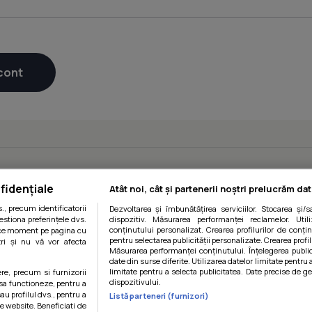
fidențiale
Atât noi, cât și partenerii noștri prelucrăm dat
, precum identificatorii
Dezvoltarea și îmbunătățirea serviciilor. Stocarea și/
estiona preferințele dvs.
dispozitiv. Măsurarea performanței reclamelor. Utili
conținutului personalizat. Crearea profilurilor de conținu
orice moment pe pagina cu
pentru selectarea publicității personalizate. Crearea profil
ștri și nu vă vor afecta
Măsurarea performanței conținutului. Înțelegerea public
date din surse diferite. Utilizarea datelor limitate pentru 
limitate pentru a selecta publicitatea. Date precise de ge
ere, precum si furnizorii
dispozitivului.
 sa functioneze, pentru a
au profilul dvs., pentru a
Listă parteneri (furnizori)
 pe website. Beneficiati de