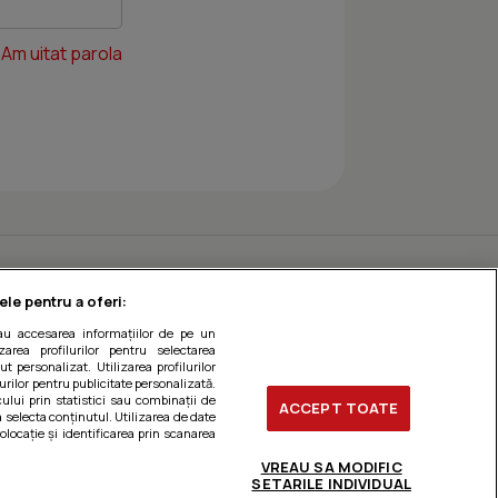
Am uitat parola
ele pentru a oferi:
sau accesarea informațiilor de pe un
zarea profilurilor pentru selectarea
t personalizat. Utilizarea profilurilor
urilor pentru publicitate personalizată.
ului prin statistici sau combinații de
ACCEPT TOATE
a selecta conținutul. Utilizarea de date
olocație și identificarea prin scanarea
VREAU SA MODIFIC
SETARILE INDIVIDUAL