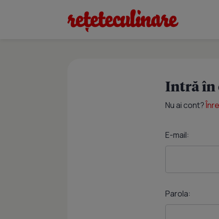
Intră în
Nu ai cont?
Înr
E-mail:
Parola: