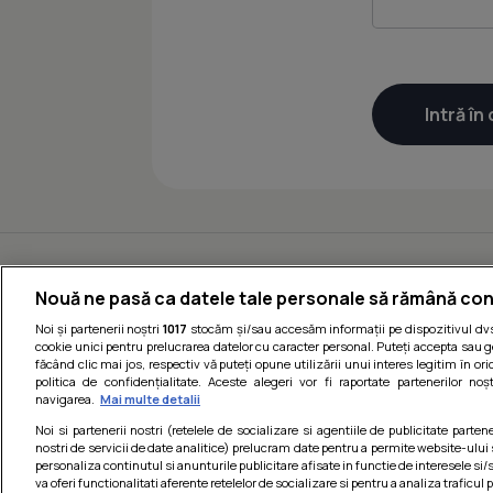
Nouă ne pasă ca datele tale personale să rămână con
Noi și partenerii noștri
1017
stocăm și/sau accesăm informații pe dispozitivul dvs.
cookie unici pentru prelucrarea datelor cu caracter personal. Puteți accepta sau g
făcând clic mai jos, respectiv vă puteți opune utilizării unui interes legitim în 
politica de confidențialitate. Aceste alegeri vor fi raportate partenerilor no
navigarea.
Mai multe detalii
Noi si partenerii nostri (retelele de socializare si agentiile de publicitate parten
nostri de servicii de date analitice) prelucram date pentru a permite website-ului
personaliza continutul si anunturile publicitare afisate in functie de interesele si/s
va oferi functionalitati aferente retelelor de socializare si pentru a analiza traficul