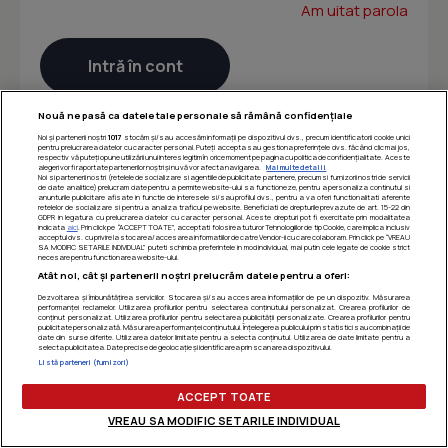
Am uitat parola
Nouă ne pasă ca datele tale personale să rămână confidențiale
Noi și partenerii noștri
1017
stocăm și/sau accesăm informații pe dispozitivul dvs., precum identificatorii cookie unici
pentru prelucrarea datelor cu caracter personal. Puteți accepta sau gestiona preferințele dvs. făcând clic mai jos,
respectiv vă puteți opune utilizării unui interes legitim în orice moment pe pagina cu politica de confidențialitate. Aceste
alegeri vor fi raportate partenerilor noștri și nu vă vor afecta navigarea.
Mai multe detalii
Noi si partenerii nostri (retelele de socializare si agentiile de publicitate partenere, precum si furnizorii nostri de servicii
de date analitice) prelucram date pentru a permite website-ului sa functioneze, pentru a personaliza continutul si
anunturile publicitare afisate in functie de interesele si/sau profilul dvs., pentru a va oferi functionalitati aferente
retelelor de socializare si pentru a analiza traficul pe website. Beneficiati de drepturile prevazute de art. 15-22 din
GDPR in legatura cu prelucrarea datelor cu caracter personal. Aceste drepturi pot fi exercitate prin modalitatea
indicata
aici
. Prin click pe “ACCEPT TOATE”, acceptati folosirea tuturor Tehnologiilor de tip Cookie, care implica inclusiv
acceptul dvs. cu privire la stocarea/accesarea informatiilor de catre Vendor-ii cu care colaboram. Prin click pe “VREAU
SA MODIFIC SETARILE INDIVIDUAL” puteti schimba preferintele in mod individual, mai putin cele legate de cookie strict
necesare pentru functionarea website-ului.
Atât noi, cât și partenerii noștri prelucrăm datele pentru a oferi:
Dezvoltarea și îmbunătățirea serviciilor. Stocarea și/sau accesarea informațiilor de pe un dispozitiv. Măsurarea
performanței reclamelor. Utilizarea profilurilor pentru selectarea conținutului personalizat. Crearea profilurilor de
conținut personalizat. Utilizarea profilurilor pentru selectarea publicității personalizate. Crearea profilurilor pentru
publicitate personalizată. Măsurarea performanței conținutului. Înțelegerea publicului prin statistici sau combinații de
date din surse diferite. Utilizarea datelor limitate pentru a selecta conținutul. Utilizarea de date limitate pentru a
selecta publicitatea. Date precise de geolocație și identificarea prin scanarea dispozitivului.
Listă parteneri (furnizori)
ACCEPT TOATE
VREAU SA MODIFIC SETARILE INDIVIDUAL