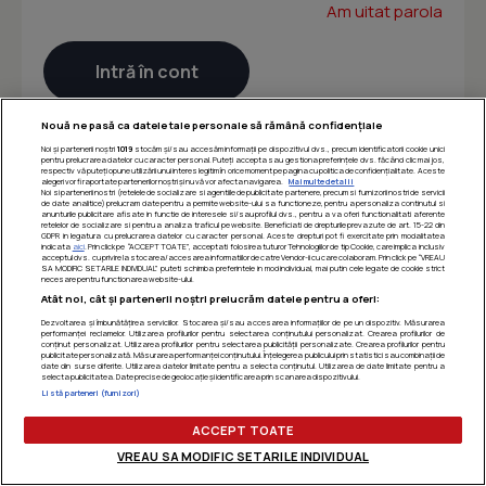
Am uitat parola
Nouă ne pasă ca datele tale personale să rămână confidențiale
Noi și partenerii noștri
1019
stocăm și/sau accesăm informații pe dispozitivul dvs., precum identificatorii cookie unici
pentru prelucrarea datelor cu caracter personal. Puteți accepta sau gestiona preferințele dvs. făcând clic mai jos,
respectiv vă puteți opune utilizării unui interes legitim în orice moment pe pagina cu politica de confidențialitate. Aceste
alegeri vor fi raportate partenerilor noștri și nu vă vor afecta navigarea.
Mai multe detalii
Noi si partenerii nostri (retelele de socializare si agentiile de publicitate partenere, precum si furnizorii nostri de servicii
de date analitice) prelucram date pentru a permite website-ului sa functioneze, pentru a personaliza continutul si
anunturile publicitare afisate in functie de interesele si/sau profilul dvs., pentru a va oferi functionalitati aferente
retelelor de socializare si pentru a analiza traficul pe website. Beneficiati de drepturile prevazute de art. 15-22 din
GDPR in legatura cu prelucrarea datelor cu caracter personal. Aceste drepturi pot fi exercitate prin modalitatea
indicata
aici
. Prin click pe “ACCEPT TOATE”, acceptati folosirea tuturor Tehnologiilor de tip Cookie, care implica inclusiv
acceptul dvs. cu privire la stocarea/accesarea informatiilor de catre Vendor-ii cu care colaboram. Prin click pe “VREAU
SA MODIFIC SETARILE INDIVIDUAL” puteti schimba preferintele in mod individual, mai putin cele legate de cookie strict
necesare pentru functionarea website-ului.
Atât noi, cât și partenerii noștri prelucrăm datele pentru a oferi:
Dezvoltarea și îmbunătățirea serviciilor. Stocarea și/sau accesarea informațiilor de pe un dispozitiv. Măsurarea
performanței reclamelor. Utilizarea profilurilor pentru selectarea conținutului personalizat. Crearea profilurilor de
conținut personalizat. Utilizarea profilurilor pentru selectarea publicității personalizate. Crearea profilurilor pentru
publicitate personalizată. Măsurarea performanței conținutului. Înțelegerea publicului prin statistici sau combinații de
date din surse diferite. Utilizarea datelor limitate pentru a selecta conținutul. Utilizarea de date limitate pentru a
selecta publicitatea. Date precise de geolocație și identificarea prin scanarea dispozitivului.
Listă parteneri (furnizori)
ACCEPT TOATE
VREAU SA MODIFIC SETARILE INDIVIDUAL