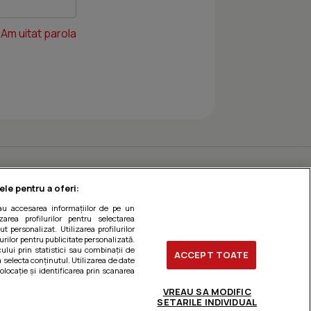
Am uitat parola
ele pentru a oferi:
sau accesarea informațiilor de pe un
zarea profilurilor pentru selectarea
t personalizat. Utilizarea profilurilor
urilor pentru publicitate personalizată.
ului prin statistici sau combinații de
ACCEPT TOATE
a selecta conținutul. Utilizarea de date
olocație și identificarea prin scanarea
VREAU SA MODIFIC
SETARILE INDIVIDUAL