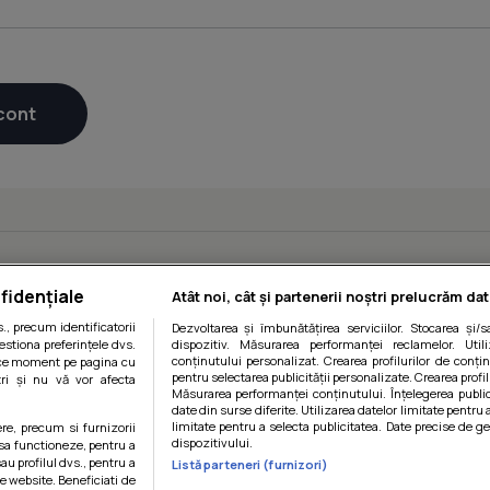
fidențiale
Atât noi, cât și partenerii noștri prelucrăm dat
, precum identificatorii
Dezvoltarea și îmbunătățirea serviciilor. Stocarea și/
estiona preferințele dvs.
dispozitiv. Măsurarea performanței reclamelor. Utili
conținutului personalizat. Crearea profilurilor de conținu
orice moment pe pagina cu
pentru selectarea publicității personalizate. Crearea profil
ștri și nu vă vor afecta
Măsurarea performanței conținutului. Înțelegerea public
date din surse diferite. Utilizarea datelor limitate pentru 
limitate pentru a selecta publicitatea. Date precise de ge
ere, precum si furnizorii
dispozitivului.
 sa functioneze, pentru a
au profilul dvs., pentru a
Listă parteneri (furnizori)
 pe website. Beneficiati de