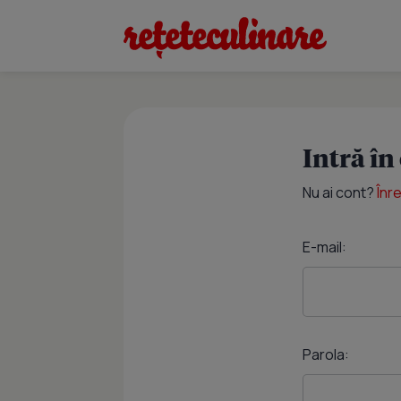
Intră în
Nu ai cont?
Înr
E-mail:
Parola: