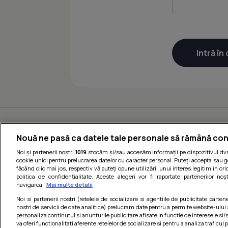
Nouă ne pasă ca datele tale personale să rămână con
Noi și partenerii noștri
1019
stocăm și/sau accesăm informații pe dispozitivul dvs.
cookie unici pentru prelucrarea datelor cu caracter personal. Puteți accepta sau g
făcând clic mai jos, respectiv vă puteți opune utilizării unui interes legitim în 
politica de confidențialitate. Aceste alegeri vor fi raportate partenerilor no
navigarea.
Mai multe detalii
Noi si partenerii nostri (retelele de socializare si agentiile de publicitate parten
nostri de servicii de date analitice) prelucram date pentru a permite website-ului
personaliza continutul si anunturile publicitare afisate in functie de interesele si/s
va oferi functionalitati aferente retelelor de socializare si pentru a analiza traficul