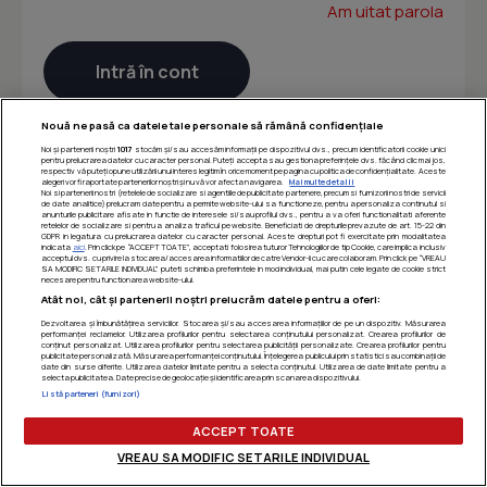
Am uitat parola
Nouă ne pasă ca datele tale personale să rămână confidențiale
Noi și partenerii noștri
1017
stocăm și/sau accesăm informații pe dispozitivul dvs., precum identificatorii cookie unici
pentru prelucrarea datelor cu caracter personal. Puteți accepta sau gestiona preferințele dvs. făcând clic mai jos,
respectiv vă puteți opune utilizării unui interes legitim în orice moment pe pagina cu politica de confidențialitate. Aceste
alegeri vor fi raportate partenerilor noștri și nu vă vor afecta navigarea.
Mai multe detalii
Noi si partenerii nostri (retelele de socializare si agentiile de publicitate partenere, precum si furnizorii nostri de servicii
de date analitice) prelucram date pentru a permite website-ului sa functioneze, pentru a personaliza continutul si
anunturile publicitare afisate in functie de interesele si/sau profilul dvs., pentru a va oferi functionalitati aferente
retelelor de socializare si pentru a analiza traficul pe website. Beneficiati de drepturile prevazute de art. 15-22 din
GDPR in legatura cu prelucrarea datelor cu caracter personal. Aceste drepturi pot fi exercitate prin modalitatea
indicata
aici
. Prin click pe “ACCEPT TOATE”, acceptati folosirea tuturor Tehnologiilor de tip Cookie, care implica inclusiv
acceptul dvs. cu privire la stocarea/accesarea informatiilor de catre Vendor-ii cu care colaboram. Prin click pe “VREAU
SA MODIFIC SETARILE INDIVIDUAL” puteti schimba preferintele in mod individual, mai putin cele legate de cookie strict
necesare pentru functionarea website-ului.
Atât noi, cât și partenerii noștri prelucrăm datele pentru a oferi:
Dezvoltarea și îmbunătățirea serviciilor. Stocarea și/sau accesarea informațiilor de pe un dispozitiv. Măsurarea
performanței reclamelor. Utilizarea profilurilor pentru selectarea conținutului personalizat. Crearea profilurilor de
conținut personalizat. Utilizarea profilurilor pentru selectarea publicității personalizate. Crearea profilurilor pentru
publicitate personalizată. Măsurarea performanței conținutului. Înțelegerea publicului prin statistici sau combinații de
date din surse diferite. Utilizarea datelor limitate pentru a selecta conținutul. Utilizarea de date limitate pentru a
selecta publicitatea. Date precise de geolocație și identificarea prin scanarea dispozitivului.
Listă parteneri (furnizori)
ACCEPT TOATE
VREAU SA MODIFIC SETARILE INDIVIDUAL