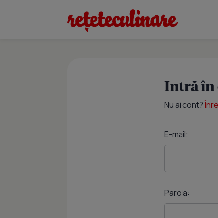
Intră în
Nu ai cont?
Înr
E-mail:
Parola: