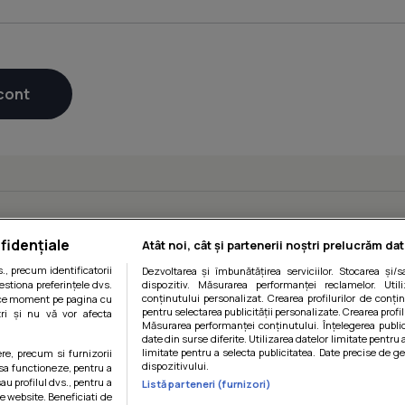
fidențiale
Atât noi, cât și partenerii noștri prelucrăm dat
, precum identificatorii
Dezvoltarea și îmbunătățirea serviciilor. Stocarea și/
estiona preferințele dvs.
dispozitiv. Măsurarea performanței reclamelor. Utili
conținutului personalizat. Crearea profilurilor de conținu
orice moment pe pagina cu
pentru selectarea publicității personalizate. Crearea profil
ștri și nu vă vor afecta
Măsurarea performanței conținutului. Înțelegerea public
date din surse diferite. Utilizarea datelor limitate pentru 
limitate pentru a selecta publicitatea. Date precise de ge
ere, precum si furnizorii
dispozitivului.
 sa functioneze, pentru a
au profilul dvs., pentru a
Listă parteneri (furnizori)
 pe website. Beneficiati de