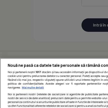
Nouă ne pasă ca datele tale personale să rămână con
Noi și partenerii noștri
1017
stocăm și/sau accesăm informații pe dispozitivul dvs.
cookie unici pentru prelucrarea datelor cu caracter personal. Puteți accepta sau g
făcând clic mai jos, respectiv vă puteți opune utilizării unui interes legitim în 
politica de confidențialitate. Aceste alegeri vor fi raportate partenerilor no
navigarea.
Mai multe detalii
Noi si partenerii nostri (retelele de socializare si agentiile de publicitate parten
nostri de servicii de date analitice) prelucram date pentru a permite website-ului
personaliza continutul si anunturile publicitare afisate in functie de interesele si/s
va oferi functionalitati aferente retelelor de socializare si pentru a analiza traficul