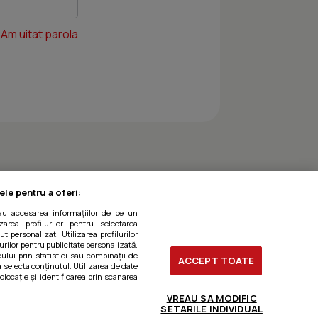
Am uitat parola
ele pentru a oferi:
sau accesarea informațiilor de pe un
zarea profilurilor pentru selectarea
t personalizat. Utilizarea profilurilor
urilor pentru publicitate personalizată.
ului prin statistici sau combinații de
ACCEPT TOATE
a selecta conținutul. Utilizarea de date
olocație și identificarea prin scanarea
VREAU SA MODIFIC
SETARILE INDIVIDUAL